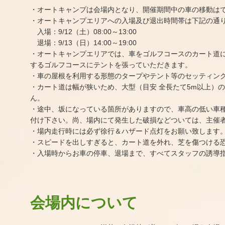
・オートキャンプは会場内となり、開催期間中の車の移動は
・オートキャンプエリアへの入場及び退出時間帯は下記の通
入場：9/12（土）08:00～13:00
退場：9/13（日）14:00～19:00
go slow caravan
・オートキャンプエリアでは、車をゴルフコースのカート道
東
Terrace Mall湘南店
チ
するゴルフコースにテントを張っていただきます。
・車の屋根を利用する形態のタープやテント等のセッティン
神奈川県藤沢市辻堂神台1-3-1 Terrace Mall湘南
1F/133
・カート道は幅が狭いため、大型（目安 全長たて5m以上）
OFFICIAL SITE
ん。
・途中、坂になっている箇所がありますので、車高の低い車
付け下さい。尚、場内にて発生した破損などついては、主催
・場内走行時には必ず徐行＆ハザード点灯をお願い致します
・スピードを出しすぎると、カート道を外れ、芝を傷つける
・入場時からお車の停車、退場まで、すべてスタッフの誘導
会場内について