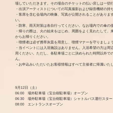
場していただきます。その場合のチケットの払い戻しは一切
・出演アーティストについての写真撮影および録音機材の持
・客席を含む会場内の映像、写真が公開されることがありま
い。
・防寒、雨天対策は各自行ってください。なお場内での傘の
・帰りの際は、火の始末をはじめ、周囲をよく見わたして、
からお帰りください。
・喫煙者は必ず携帯灰皿を用意し、喫煙マナーを守りましょ
・当イベントには入浴施設はありません。入浴希望の方は周
用ください。ただし、各駐車場ごとに決められた時間以外で
ん。
・お申込みいただいたお客様情報はすべて主催者に帰属いた
9月12日（土）
06:00 場外駐車場（宝台樹駐車場）オープン
06:30 場外駐車場（宝台樹駐車場）シャトルバス運行スター
08:00 エントランスオープン