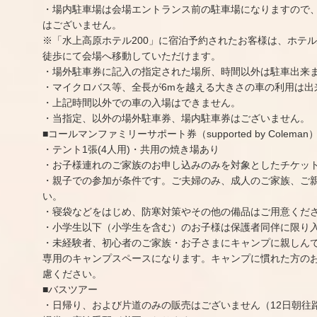
・場内駐車場は会場エントランス前の駐車場になりますので
はございません。
※「水上高原ホテル200」に宿泊予約されたお客様は、ホテ
徒歩にて会場へ移動していただけます。
・場外駐車券に記入の指定された場所、時間以外は駐車出来
・マイクロバス等、全長が6mを越える大きさの車の利用は出
・上記時間以外での車の入場はできません。
・当指定、以外の場外駐車券、場内駐車券はございません。
■コールマンファミリーサポート券（supported by Coleman
・テント1張(4人用)・共用の焼き場あり
・お子様連れのご家族のお申し込みのみを対象としたチケッ
・親子での参加が条件です。ご夫婦のみ、成人のご家族、ご
い。
・寝袋などをはじめ、防寒対策やその他の備品はご用意くだ
・小学生以下（小学生を含む）のお子様は保護者同伴に限り
・未経験者、初心者のご家族・お子さまにキャンプに親しん
専用のキャンプスペースになります。キャンプに慣れた方の
慮ください。
■バスツアー
・日帰り、および片道のみの販売はございません（12日朝往