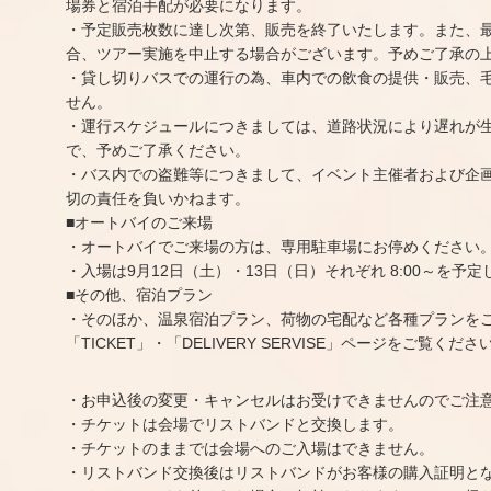
場券と宿泊手配が必要になります。
・予定販売枚数に達し次第、販売を終了いたします。また、
合、ツアー実施を中止する場合がございます。予めご了承の
・貸し切りバスでの運行の為、車内での飲食の提供・販売、
せん。
・運行スケジュールにつきましては、道路状況により遅れが
で、予めご了承ください。
・バス内での盗難等につきまして、イベント主催者および企
切の責任を負いかねます。
■オートバイのご来場
・オートバイでご来場の方は、専用駐車場にお停めください
・入場は9月12日（土）・13日（日）それぞれ 8:00～を予
■その他、宿泊プラン
・そのほか、温泉宿泊プラン、荷物の宅配など各種プランを
「TICKET」・「DELIVERY SERVISE」ページをご覧くださ
・お申込後の変更・キャンセルはお受けできませんのでご注
・チケットは会場でリストバンドと交換します。
・チケットのままでは会場へのご入場はできません。
・リストバンド交換後はリストバンドがお客様の購入証明と