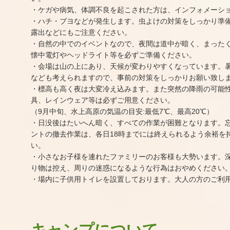
・ケガや病気、体調不良を起こされた方は、インフォメーシ
・ハチ・ブヨなどが発生します。虫よけの対策をしっかり準
露出などにもご注意ください。
・自然の中でのイベントなので、夜間は道中が暗く、まった
懐中電灯やヘッドライト等を必ずご準備ください。
・会場は山の上にあり、天候が変わりやすくなっています。
なども考えられますので、事前の対策をしっかりお願い致し
・標高も高く夜は大変冷え込みます。また突然の降雨の可能
具、レインウェア等は必ずご用意ください。
（9月中旬、水上高原の気温の目安:最低7℃、最高20℃）
・日没後はたいへん暗く、すべての作業が困難となります。
ントの撤去作業は、各日18時までには終えられるよう余裕を
い。
・小さなお子様を連れたファミリーのお客様も大勢います。
り物は控え、周りの迷惑になるような行為はおやめください
・場内に子供用トイレを設置しております。大人の方のご利
キャンプについて