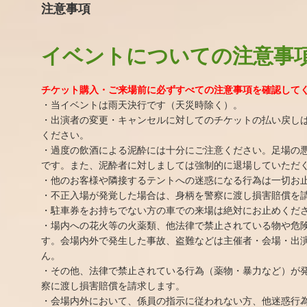
注意事項
イベントについての注意事
チケット購入・ご来場前に必ずすべての注意事項を確認して
・当イベントは雨天決行です（天災時除く）。
・出演者の変更・キャンセルに対してのチケットの払い戻し
ください。
・過度の飲酒による泥酔には十分にご注意ください。足場の
です。また、泥酔者に対しましては強制的に退場していただ
・他のお客様や隣接するテントへの迷惑になる行為は一切お
・不正入場が発覚した場合は、身柄を警察に渡し損害賠償を
・駐車券をお持ちでない方の車での来場は絶対にお止めくだ
・場内への花火等の火薬類、他法律で禁止されている物や危
す。会場内外で発生した事故、盗難などは主催者・会場・出
ん。
・その他、法律で禁止されている行為（薬物・暴力など）が
察に渡し損害賠償を請求します。
・会場内外において、係員の指示に従われない方、他迷惑行