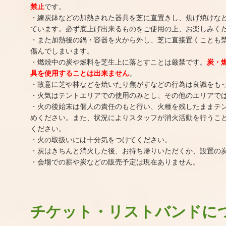
禁止
です。
・練炭鉢などの加熱された器具を芝に直置きし、焦げ焼けな
ています。必ず底上げ出来るものをご使用の上、お楽しみく
・また加熱後の鍋・容器を火から外し、芝に直接置くことも
傷んでしまいます。
・燃焼中の炭や燃料を芝生上に落とすことは厳禁です。
炭・
具を使用することは出来ません
。
・故意に芝や林などを焼いたり焦がすなどの行為は良識をも
・火気はテントエリアでの使用のみとし、その他のエリアで
・火の後始末は個人の責任のもと行い、火種を残したままテ
めください。また、状況によりスタッフが消火活動を行うこ
ください。
・火の取扱いには十分気をつけてください。
・炭はきちんと消火した後、お持ち帰りいただくか、設置の
・会場での薪や炭などの販売予定は現在ありません。
チケット・リストバンドに