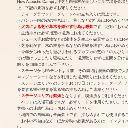
New Acoustic Campは洋芝と白樺林が美しいゴルフ場を
上、下記の要項を必ずお守りください。
・ティーグラウンド、グリーンへの立ち入りは禁止です。
・バンカー内の砂の持ち出し、荒しなどの行為はおやめくだ
・
火気による芝や草木を燃やす行為は厳禁
です。絶対におや
・生活排水は必ず指定の場所にお捨てください。
・ジュース等お飲物などの液体を芝生上へ破棄することはお
・芝を剥がす、木の枝を折るなどの景観を壊す行為はおやめ
・今年からゆったり遊びまわれるフカフカの芝の「のんびり
では駆けっこしたり寝転んだり、場所取りぜずに空間を分け
触りを自由に楽しんで下さい 。
・ステージからPAテントより前、その周辺は演奏の前後で大
やレジャーシートなどを利用した場所取りはお控えください
・ステージエリアへのテントおよび日よけテント、タープ、
を要する物や視界を遮る物の持ち込みはご遠慮ください。
・
ステージエリアは禁煙
となります。喫煙所をご利用くださ
・ペットは入場可能ですが、必ずリードを使用ください。ま
客様への迷惑行為は一切お止めください。
・場内での自転車は全面禁止です。持ち込まれても使用する
・お体の不自由な方、ほか介助の必要がある方は、インフォ
い。