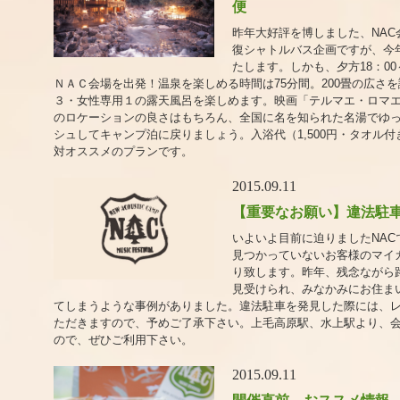
便
昨年大好評を博しました、NA
復シャトルバス企画ですが、今年
たします。しかも、夕方18：00
ＮＡＣ会場を出発！温泉を楽しめる時間は75分間。200畳の広さを
３・女性専用１の露天風呂を楽しめます。映画「テルマエ・ロマ
のロケーションの良さはもちろん、全国に名を知られた名湯でゆ
シュしてキャンプ泊に戻りましょう。入浴代（1,500円・タオル
対オススメのプランです。
2015.09.11
【重要なお願い】違法駐
いよいよ目前に迫りましたNA
見つかっていないお客様のマイ
り致します。昨年、残念ながら
見受けられ、みなかみにお住ま
てしまうような事例がありました。違法駐車を発見した際には、
ただきますので、予めご了承下さい。上毛高原駅、水上駅より、
ので、ぜひご利用下さい。
2015.09.11