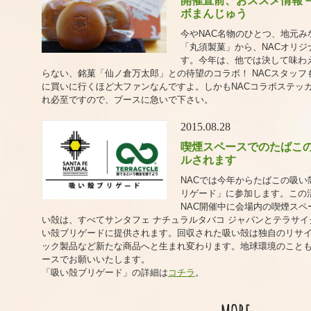
開催直前、おススメ情報－
ボまんじゅう
今やNAC名物のひとつ、地元
「丸須製菓」から、NACオリ
す。今年は、他では決して味わ
らない、銘菓「仙ノ倉万太郎」との待望のコラボ！ NACスタッ
に買いに行くほど大ファンなんですよ。しかもNACコラボステッ
れ必至ですので、ブースに急いで下さい。
2015.08.28
喫煙スペースでのたばこ
ルされます
NACでは今年からたばこの吸
リゲード」に参加します。この
NAC開催中に会場内の喫煙ス
い殻は、すべてサンタフェ ナチュラルタバコ ジャパンとテラサイ
い殻ブリゲードに提供されます。回収された吸い殻は独自のリサ
ック製品など新たな商品へと生まれ変わります。地球環境のこと
ースでお願いいたします。
「吸い殻ブリゲード」の詳細は
コチラ
。
MORE